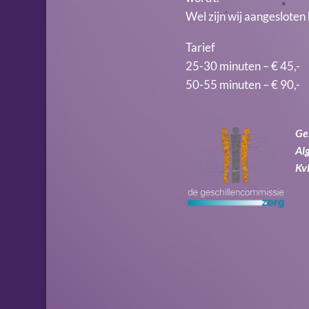
Wel zijn wij aangesloten
Tarief
25-30 minuten – € 45,-
50-55 minuten – € 90,-
Ge
Al
Kv