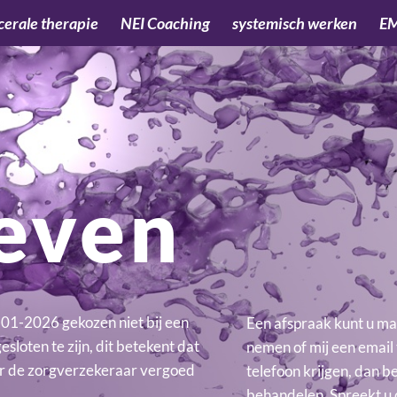
cerale therapie
NEI Coaching
systemisch werken
E
ieven
-01-2026 gekozen niet bij een
Een afspraak kunt u mak
sloten te zijn, dit betekent dat
nemen of mij een email 
or de zorgverzekeraar vergoed
telefoon krijgen, dan b
behandelen. Spreekt u