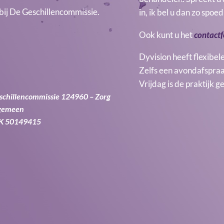
 bij De Geschillencommissie.
in, ik bel u dan zo spoe
Ook kunt u het
contactf
Dyvision heeft flexibel
Zelfs een avondafspraa
Vrijdag is de praktijk g
schillencommissie 124960 – Zorg
gemeen
K 50149415