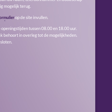
dig mogelijk terug.
ormulier
op de site invullen.
e openingstijden tussen 08.00 en 18.00 uur.
k behoort in overleg tot de mogelijkheden.
esloten.