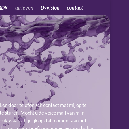
MDR
tarieven
Dyvision
contact
en door telefonisch contact met mij op te
te sturen. Mocht u de voice mail van mijn
en ik waarschijnlijk op dat moment aan het
 dan uw naam, telefoonnummer en boodschap