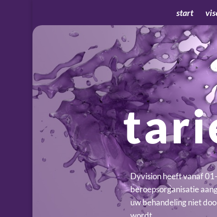
start
vis
tar
Dyvision heeft vanaf 01
beroepsorganisatie aange
uw behandeling niet do
wordt.