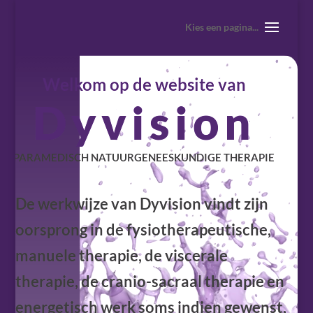
Welkom op de website van
Dyvision
PARAMEDISCH NATUURGENEESKUNDIGE THERAPIE
De werkwijze van Dyvision vindt zijn
oorsprong in de fysiotherapeutische,
manuele therapie, de viscerale
therapie, de cranio-sacraal therapie en
energetisch werk soms indien gewenst,