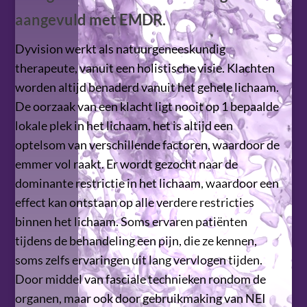
aangevuld met EMDR.
Dyvision werkt als natuurgeneeskundig
therapeute, vanuit een holistische visie. Klachten
worden altijd benaderd vanuit het gehele lichaam.
De oorzaak van een klacht ligt nooit op 1 bepaalde
lokale plek in het lichaam, het is altijd een
optelsom van verschillende factoren, waardoor de
emmer vol raakt. Er wordt gezocht naar de
dominante restrictie in het lichaam, waardoor een
effect kan ontstaan op alle verdere restricties
binnen het lichaam. Soms ervaren patiënten
tijdens de behandeling een pijn, die ze kennen,
soms zelfs ervaringen uit lang vervlogen tijden.
Door middel van fasciale technieken rondom de
organen, maar ook door gebruikmaking van NEI